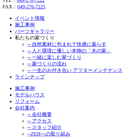
TEL：
049-276-7222
FAX：
049-276-7225
イベント情報
施工事例
パーツギャラリー
私たちの家づくり
─ 自然素材に包まれて快適に暮らす
─ 人と環境に優しい本物の「木の家」
─ 一緒に楽しむ家づくり
─ 家づくりの流れ
─ 一生のお付き合い アフターメンテナンス
ラインナップ
施工事例
モデルハウス
リフォーム
会社案内
─ 会社概要
─ アクセス
─ スタッフ紹介
─ZEHへの取り組み