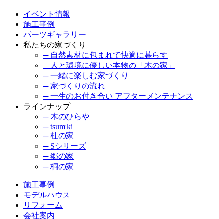
イベント情報
施工事例
パーツギャラリー
私たちの家づくり
─ 自然素材に包まれて快適に暮らす
─ 人と環境に優しい本物の「木の家」
─ 一緒に楽しむ家づくり
─ 家づくりの流れ
─ 一生のお付き合い アフターメンテナンス
ラインナップ
─ 木のひらや
─ tsumiki
─ 杜の家
─ Sシリーズ
─ 郷の家
─ 桐の家
施工事例
モデルハウス
リフォーム
会社案内