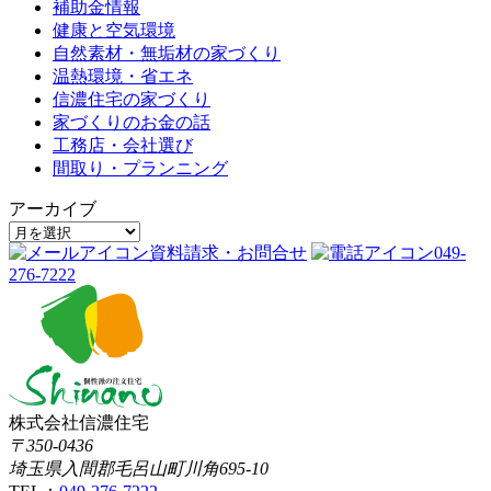
補助金情報
健康と空気環境
自然素材・無垢材の家づくり
温熱環境・省エネ
信濃住宅の家づくり
家づくりのお金の話
工務店・会社選び
間取り・プランニング
アーカイブ
資料請求・お問合せ
049-
276-7222
株式会社信濃住宅
〒350-0436
埼玉県入間郡毛呂山町川角695-10