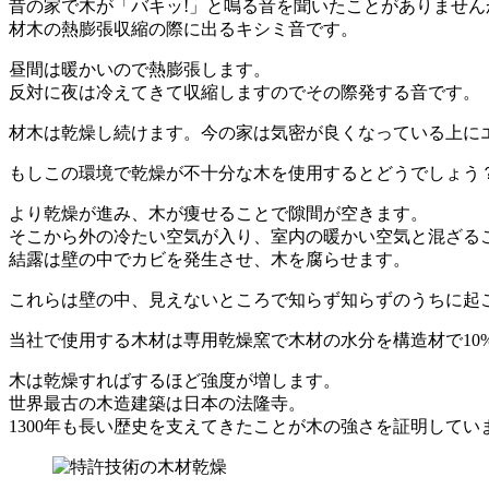
昔の家で木が「バキッ!」と鳴る音を聞いたことがありません
材木の熱膨張収縮の際に出るキシミ音です。
昼間は暖かいので熱膨張します。
反対に夜は冷えてきて収縮しますのでその際発する音です。
材木は乾燥し続けます。今の家は気密が良くなっている上に
もしこの環境で乾燥が不十分な木を使用するとどうでしょう
より乾燥が進み、木が痩せることで隙間が空きます。
そこから外の冷たい空気が入り、室内の暖かい空気と混ざる
結露は壁の中でカビを発生させ、木を腐らせます。
これらは壁の中、見えないところで知らず知らずのうちに起
当社で使用する木材は専用乾燥窯で木材の水分を構造材で10
木は乾燥すればするほど強度が増します。
世界最古の木造建築は日本の法隆寺。
1300年も長い歴史を支えてきたことが木の強さを証明してい