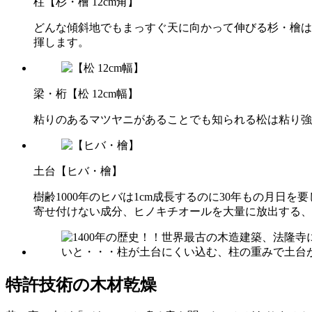
柱
【杉・檜 12cm角】
どんな傾斜地でもまっすぐ天に向かって伸びる杉・檜は
揮します。
梁・桁
【松 12cm幅】
粘りのあるマツヤニがあることでも知られる松は粘り強
土台
【ヒバ・檜】
樹齢1000年のヒバは1cm成長するのに30年もの月
寄せ付けない成分、ヒノキチオールを大量に放出する、
特許技術の木材乾燥