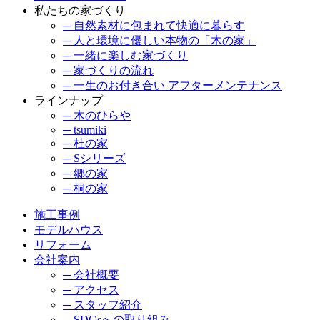
私たちの家づくり
─ 自然素材に包まれて快適に暮らす
─ 人と環境に優しい本物の「木の家」
─ 一緒に楽しむ家づくり
─ 家づくりの流れ
─ 一生のお付き合い アフターメンテナンス
ラインナップ
─ 木のひらや
─ tsumiki
─ 杜の家
─ Sシリーズ
─ 郷の家
─ 桐の家
施工事例
モデルハウス
リフォーム
会社案内
─ 会社概要
─ アクセス
─ スタッフ紹介
─ SDGsへの取り組み