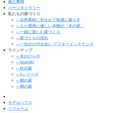
施工事例
パーツギャラリー
私たちの家づくり
─ 自然素材に包まれて快適に暮らす
─ 人と環境に優しい本物の「木の家」
─ 一緒に楽しむ家づくり
─ 家づくりの流れ
─ 一生のお付き合い アフターメンテナンス
ラインナップ
─ 木のひらや
─ tsumiki
─ 杜の家
─ Sシリーズ
─ 郷の家
─ 桐の家
モデルハウス
リフォーム