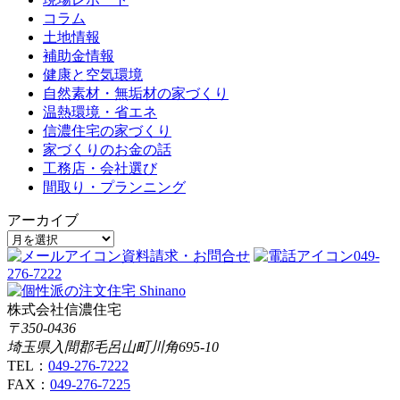
コラム
土地情報
補助金情報
健康と空気環境
自然素材・無垢材の家づくり
温熱環境・省エネ
信濃住宅の家づくり
家づくりのお金の話
工務店・会社選び
間取り・プランニング
アーカイブ
資料請求・お問合せ
049-
276-7222
株式会社信濃住宅
〒350-0436
埼玉県入間郡毛呂山町川角695-10
TEL：
049-276-7222
FAX：
049-276-7225