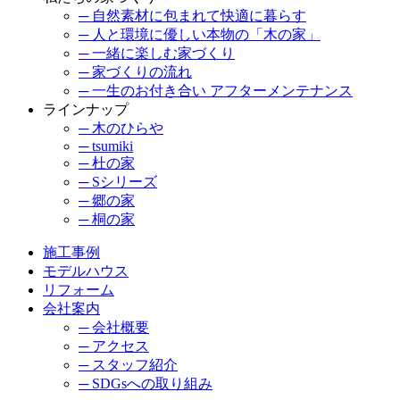
─ 自然素材に包まれて快適に暮らす
─ 人と環境に優しい本物の「木の家」
─ 一緒に楽しむ家づくり
─ 家づくりの流れ
─ 一生のお付き合い アフターメンテナンス
ラインナップ
─ 木のひらや
─ tsumiki
─ 杜の家
─ Sシリーズ
─ 郷の家
─ 桐の家
施工事例
モデルハウス
リフォーム
会社案内
─ 会社概要
─ アクセス
─ スタッフ紹介
─ SDGsへの取り組み