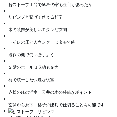
薪ストーブ１台で50坪の家も全部があったか
リビングと繋げて使える和室
木の装飾が美しいモダンな玄関
トイレの床とカウンターはタモで統一
造作の棚で使い勝手よく
２階のホールは収納も充実
桐で統一した快適な寝室
赤松の床の洋室。天井の木の装飾がポイント
玄関から廊下 格子の建具で仕切ることも可能です