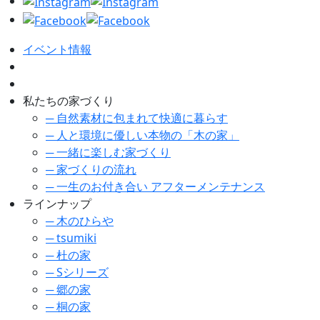
イベント情報
私たちの家づくり
─ 自然素材に包まれて快適に暮らす
─ 人と環境に優しい本物の「木の家」
─ 一緒に楽しむ家づくり
─ 家づくりの流れ
─ 一生のお付き合い アフターメンテナンス
ラインナップ
─ 木のひらや
─ tsumiki
─ 杜の家
─ Sシリーズ
─ 郷の家
─ 桐の家