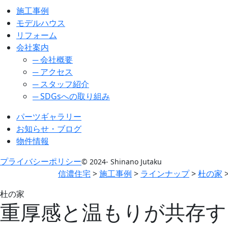
施工事例
モデルハウス
リフォーム
会社案内
─ 会社概要
─ アクセス
─ スタッフ紹介
─ SDGsへの取り組み
パーツギャラリー
お知らせ・ブログ
物件情報
プライバシーポリシー
© 2024- Shinano Jutaku
信濃住宅
>
施工事例
>
ラインナップ
>
杜の家
杜の家
重厚感と温もりが共存する