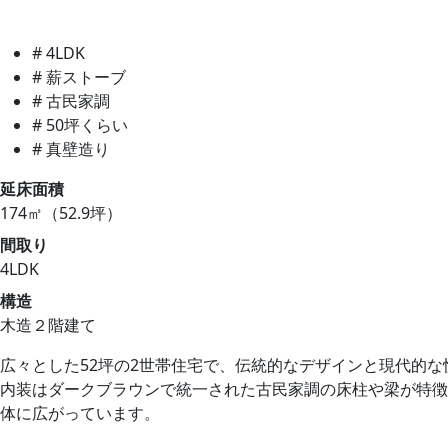
# 4LDK
# 薪ストーブ
# 古民家調
# 50坪くらい
# 真壁造り
延床面積
174㎡（52.9坪）
間取り
4LDK
構造
木造２階建て
広々とした52坪の2世帯住宅で、伝統的なデザインと現代的
内装はダークブラウンで統一された古民家調の床柱や梁が特徴
体に広がっています。