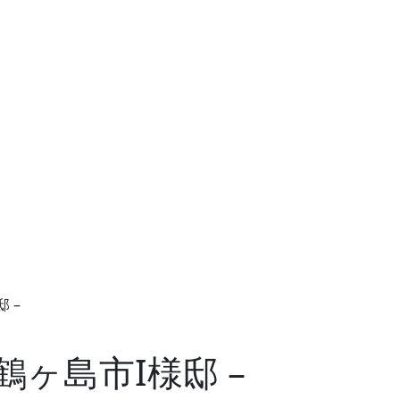
 –
ヶ島市I様邸 –