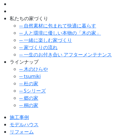
私たちの家づくり
─ 自然素材に包まれて快適に暮らす
─ 人と環境に優しい本物の「木の家」
─ 一緒に楽しむ家づくり
─ 家づくりの流れ
─ 一生のお付き合い アフターメンテナンス
ラインナップ
─ 木のひらや
─ tsumiki
─ 杜の家
─ Sシリーズ
─ 郷の家
─ 桐の家
施工事例
モデルハウス
リフォーム