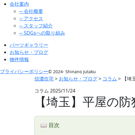
会社案内
─ 会社概要
─ アクセス
─ スタッフ紹介
─ SDGsへの取り組み
パーツギャラリー
お知らせ・ブログ
物件情報
プライバシーポリシー
© 2024- Shinano Jutaku
信濃住宅
>
お知らせ・ブログ
>
コラム
>
【埼
コラム
2025/11/24
【埼玉】平屋の防
📖 目次