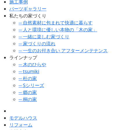
施工事例
パーツギャラリー
私たちの家づくり
─ 自然素材に包まれて快適に暮らす
─ 人と環境に優しい本物の「木の家」
─ 一緒に楽しむ家づくり
─ 家づくりの流れ
─ 一生のお付き合い アフターメンテナンス
ラインナップ
─ 木のひらや
─ tsumiki
─ 杜の家
─ Sシリーズ
─ 郷の家
─ 桐の家
モデルハウス
リフォーム