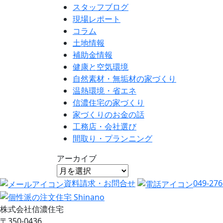
スタッフブログ
現場レポート
コラム
土地情報
補助金情報
健康と空気環境
自然素材・無垢材の家づくり
温熱環境・省エネ
信濃住宅の家づくり
家づくりのお金の話
工務店・会社選び
間取り・プランニング
アーカイブ
資料請求・お問合せ
049-276
株式会社信濃住宅
〒350-0436