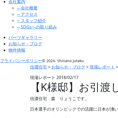
会社案内
─ 会社概要
─ アクセス
─ スタッフ紹介
─ SDGsへの取り組み
パーツギャラリー
お知らせ・ブログ
物件情報
プライバシーポリシー
© 2024- Shinano Jutaku
信濃住宅
>
お知らせ・ブログ
>
現場レポート
現場レポート
2018/02/17
【K様邸】お引渡
信濃住宅 森 りょうこです。
日本選手のオリンピックでの活躍に日本が沸