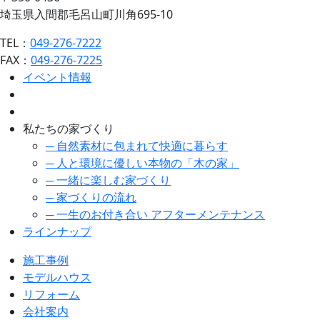
埼玉県入間郡毛呂山町川角695-10
TEL：
049-276-7222
FAX：
049-276-7225
イベント情報
私たちの家づくり
─ 自然素材に包まれて快適に暮らす
─ 人と環境に優しい本物の「木の家」
─ 一緒に楽しむ家づくり
─ 家づくりの流れ
─ 一生のお付き合い アフターメンテナンス
ラインナップ
施工事例
モデルハウス
リフォーム
会社案内