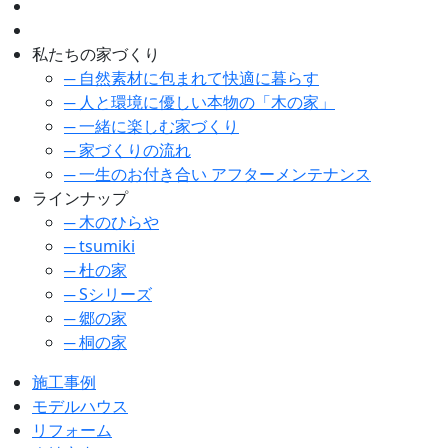
私たちの家づくり
─ 自然素材に包まれて快適に暮らす
─ 人と環境に優しい本物の「木の家」
─ 一緒に楽しむ家づくり
─ 家づくりの流れ
─ 一生のお付き合い アフターメンテナンス
ラインナップ
─ 木のひらや
─ tsumiki
─ 杜の家
─ Sシリーズ
─ 郷の家
─ 桐の家
施工事例
モデルハウス
リフォーム